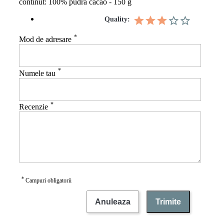
continut: 100% pudra cacao - 150 g
Quality:
*
Mod de adresare
*
Numele tau
*
Recenzie
*
Campuri obligatorii
Anuleaza
Trimite