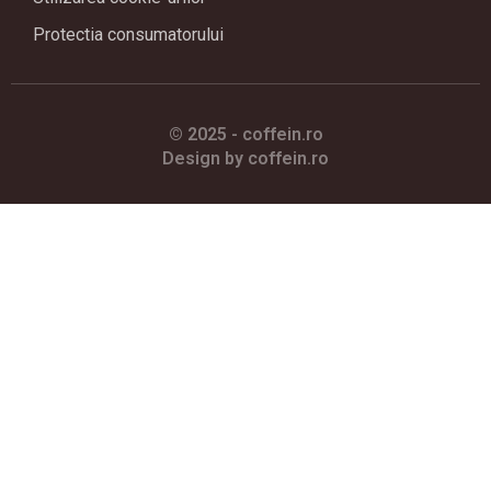
Protectia consumatorului
© 2025 - coffein.ro
Design by
c
offein.ro