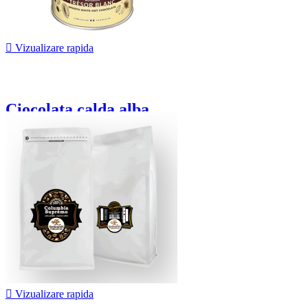

Vizualizare rapida
Ciocolata calda alba...
92,00 lei

Vizualizare rapida