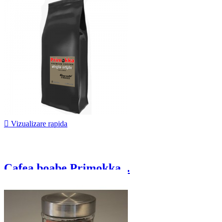
72,50 lei

Vizualizare rapida
Cafea boabe Primokka...
65,00 lei
De la