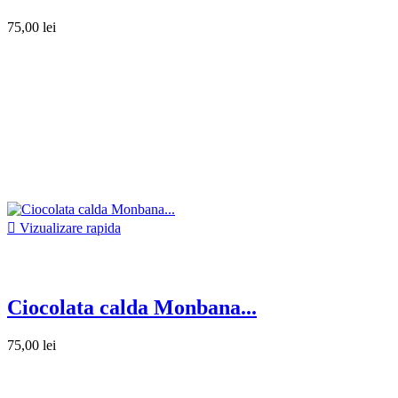
75,00 lei

Vizualizare rapida
Ciocolata calda Monbana...
75,00 lei