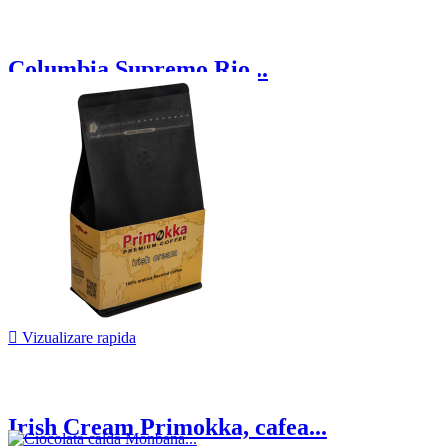
Columbia Supremo Rio...
69,25 lei

Vizualizare rapida
Irish Cream Primokka, cafea...