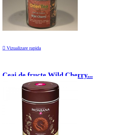

Vizualizare rapida
Ceai de fructe Wild Cherry...
24,50 lei