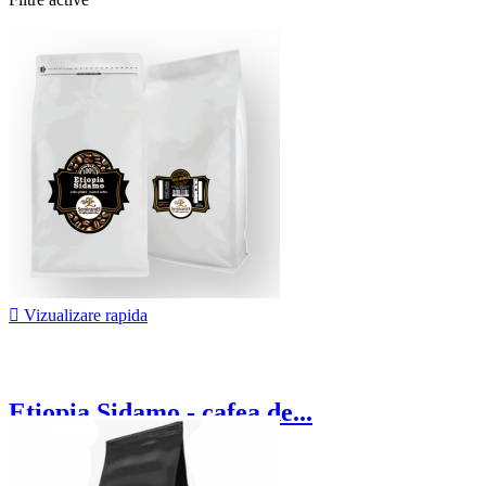

Vizualizare rapida
Etiopia Sidamo - cafea de...
72,50 lei