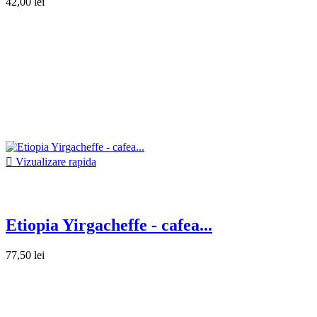
42,00 lei

Vizualizare rapida
Etiopia Yirgacheffe - cafea...
77,50 lei