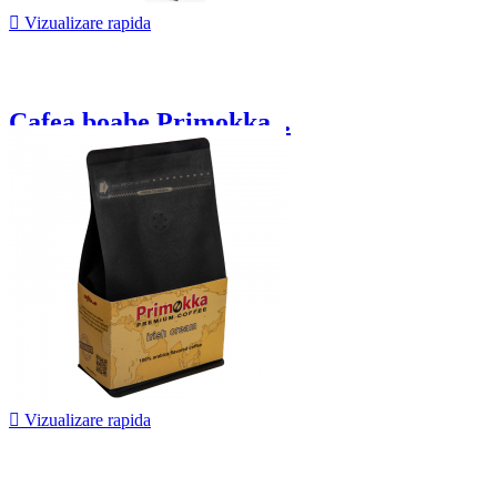

Vizualizare rapida
Cafea boabe Primokka...
71,00 lei
De la

Vizualizare rapida