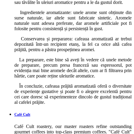
sau tăvălite în uleiuri aromatice pentru a le da gustul dorit.
Ingredientele aromatizante: unele arome sunt obținute din
surse naturale, iar altele sunt fabricate sintetic. Aromele
naturale sunt adesea preferate, dar aromele artificiale pot fi
folosite pentru consistență și persistență în gust.
Conservarea și prepararea: cafeaua aromatizată ar trebui
depozitată într-un recipient etanș, la fel ca orice altă cafea
prăjită, pentru a păstra prospețimea aromei.
La preparare, este bine să aveți în vedere că unele metode
de preparare, precum presa franceză sau espressorul, pot
evidenția mai bine aromele decât altele, cum ar fi filtrarea prin
hârtie, care poate reține uleiurile aromatice.
În concluzie, cafeaua prăjită aromatizată oferă o diversitate
de experiențe gustative și poate fi o alegere excelentă pentru
cei care doresc să experimenteze dincolo de gustul tradițional
al cafelei prăjite.
Café Cult
Café Cult roastery, our master roasters refine outstanding
gourmet coffees into top-class premium coffees. "Café Cult"