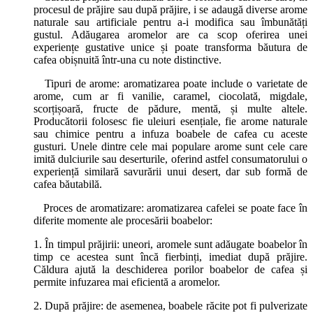
procesul de prăjire sau după prăjire, i se adaugă diverse arome
naturale sau artificiale pentru a-i modifica sau îmbunătăți
gustul. Adăugarea aromelor are ca scop oferirea unei
experiențe gustative unice și poate transforma băutura de
cafea obișnuită într-una cu note distinctive.
Tipuri de arome: aromatizarea poate include o varietate de
arome, cum ar fi vanilie, caramel, ciocolată, migdale,
scorțișoară, fructe de pădure, mentă, și multe altele.
Producătorii folosesc fie uleiuri esențiale, fie arome naturale
sau chimice pentru a infuza boabele de cafea cu aceste
gusturi. Unele dintre cele mai populare arome sunt cele care
imită dulciurile sau deserturile, oferind astfel consumatorului o
experiență similară savurării unui desert, dar sub formă de
cafea băutabilă.
Proces de aromatizare: aromatizarea cafelei se poate face în
diferite momente ale procesării boabelor:
1. În timpul prăjirii: uneori, aromele sunt adăugate boabelor în
timp ce acestea sunt încă fierbinți, imediat după prăjire.
Căldura ajută la deschiderea porilor boabelor de cafea și
permite infuzarea mai eficientă a aromelor.
2. După prăjire: de asemenea, boabele răcite pot fi pulverizate