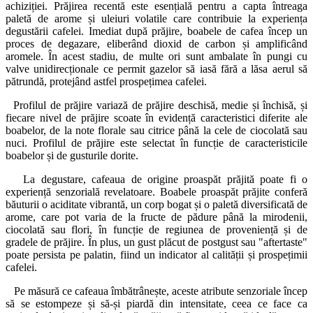
achiziției. Prăjirea recentă este esențială pentru a capta întreaga
paletă de arome și uleiuri volatile care contribuie la experiența
degustării cafelei. Imediat după prăjire, boabele de cafea încep un
proces de degazare, eliberând dioxid de carbon și amplificând
aromele. În acest stadiu, de multe ori sunt ambalate în pungi cu
valve unidirecționale ce permit gazelor să iasă fără a lăsa aerul să
pătrundă, protejând astfel prospețimea cafelei.
Profilul de prăjire variază de prăjire deschisă, medie și închisă, și
fiecare nivel de prăjire scoate în evidență caracteristici diferite ale
boabelor, de la note florale sau citrice până la cele de ciocolată sau
nuci. Profilul de prăjire este selectat în funcție de caracteristicile
boabelor și de gusturile dorite.
La degustare, cafeaua de origine proaspăt prăjită poate fi o
experiență senzorială revelatoare. Boabele proaspăt prăjite conferă
băuturii o aciditate vibrantă, un corp bogat și o paletă diversificată de
arome, care pot varia de la fructe de pădure până la mirodenii,
ciocolată sau flori, în funcție de regiunea de proveniență și de
gradele de prăjire. În plus, un gust plăcut de postgust sau "aftertaste"
poate persista pe palatin, fiind un indicator al calității și prospețimii
cafelei.
Pe măsură ce cafeaua îmbătrânește, aceste atribute senzoriale încep
să se estompeze și să-și piardă din intensitate, ceea ce face ca