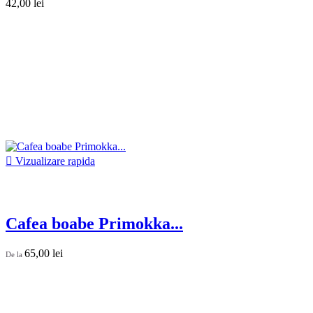
42,00 lei

Vizualizare rapida
Cafea boabe Primokka...
65,00 lei
De la