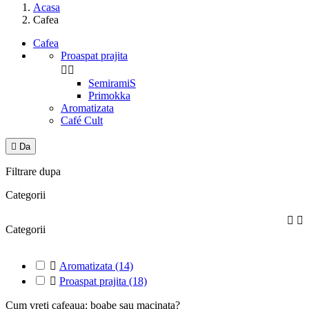
Acasa
Cafea
Cafea
Proaspat prajita


SemiramiS
Primokka
Aromatizata
Café Cult

Da
Filtrare dupa
Categorii


Categorii

Aromatizata
(14)

Proaspat prajita
(18)
Cum vreti cafeaua: boabe sau macinata?