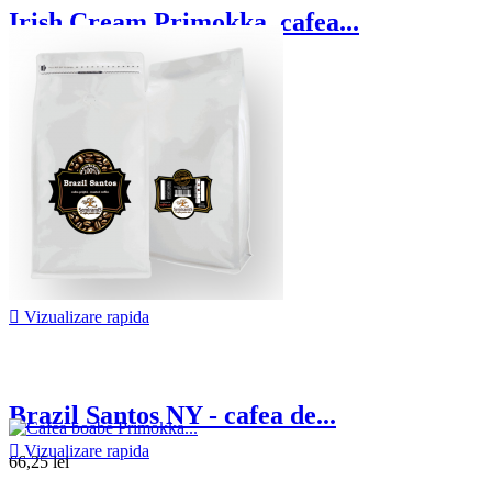
Irish Cream Primokka, cafea...
42,00 lei

Vizualizare rapida
Brazil Santos NY - cafea de...

Vizualizare rapida
66,25 lei