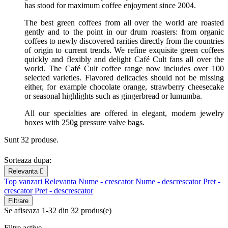
has stood for maximum coffee enjoyment since 2004.
The best green coffees from all over the world are roasted
gently and to the point in our drum roasters: from organic
coffees to newly discovered rarities directly from the countries
of origin to current trends. We refine exquisite green coffees
quickly and flexibly and delight Café Cult fans all over the
world. The Café Cult coffee range now includes over 100
selected varieties. Flavored delicacies should not be missing
either, for example chocolate orange, strawberry cheesecake
or seasonal highlights such as gingerbread or lumumba.
All our specialties are offered in elegant, modern jewelry
boxes with 250g pressure valve bags.
Sunt 32 produse.
Sorteaza dupa:
Relevanta

Top vanzari
Relevanta
Nume - crescator
Nume - descrescator
Pret -
crescator
Pret - descrescator
Filtrare
Se afiseaza 1-32 din 32 produs(e)
Filtre active