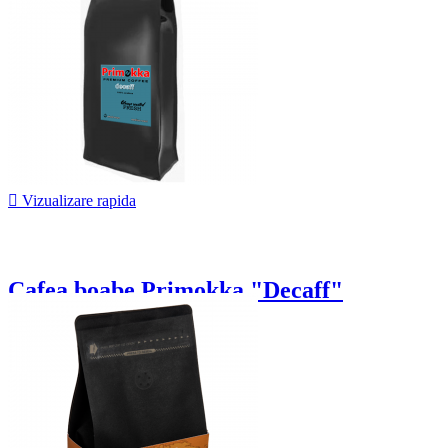

Vizualizare rapida
Cafea boabe Primokka "Decaff"
81,00 lei
De la