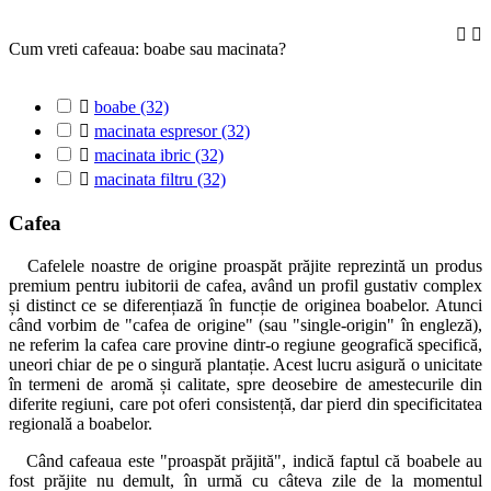


Cum vreti cafeaua: boabe sau macinata?

boabe
(32)

macinata espresor
(32)

macinata ibric
(32)

macinata filtru
(32)
Cafea
Cafelele noastre de origine proaspăt prăjite reprezintă un produs
premium pentru iubitorii de cafea, având un profil gustativ complex
și distinct ce se diferențiază în funcție de originea boabelor. Atunci
când vorbim de "cafea de origine" (sau "single-origin" în engleză),
ne referim la cafea care provine dintr-o regiune geografică specifică,
uneori chiar de pe o singură plantație. Acest lucru asigură o unicitate
în termeni de aromă și calitate, spre deosebire de amestecurile din
diferite regiuni, care pot oferi consistență, dar pierd din specificitatea
regională a boabelor.
Când cafeaua este "proaspăt prăjită", indică faptul că boabele au
fost prăjite nu demult, în urmă cu câteva zile de la momentul