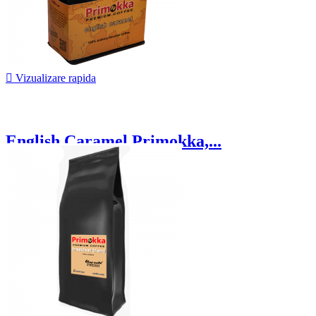

Vizualizare rapida
English Caramel Primokka,...
42,00 lei