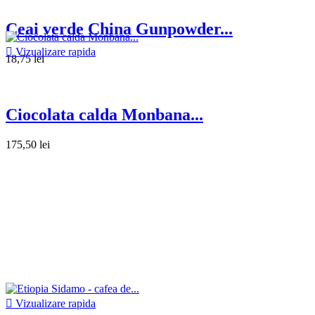
Ceai verde China Gunpowder...

Vizualizare rapida
18,75 lei
Ciocolata calda Monbana...
175,50 lei

Vizualizare rapida