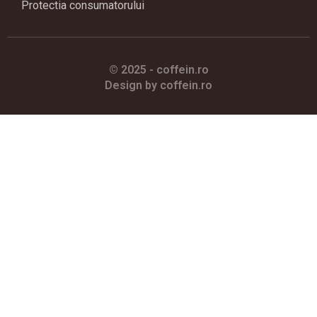
Protectia consumatorului
© 2025 - coffein.ro
Design by
c
offein.ro