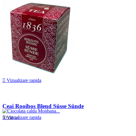
32,00 lei

Vizualizare rapida
Ceai Rooibos Blend Süsse Sünde

Vizualizare rapida
32,00 lei