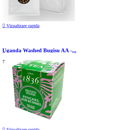

Vizualizare rapida
Uganda Washed Bugisu AA -...
71,25 lei

Vizualizare rapida