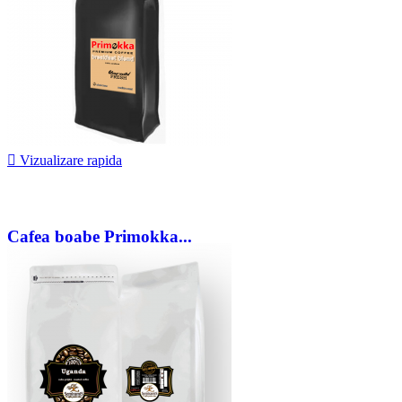

Vizualizare rapida
Cafea boabe Primokka...
71,00 lei
De la