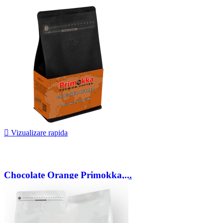
32,00 lei

Vizualizare rapida
Chocolate Orange Primokka,...
42,00 lei