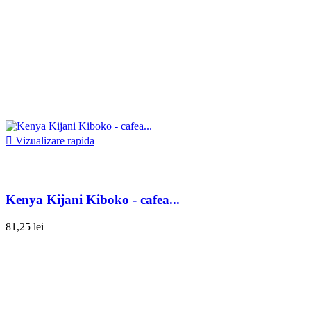

Vizualizare rapida
Kenya Kijani Kiboko - cafea...
81,25 lei