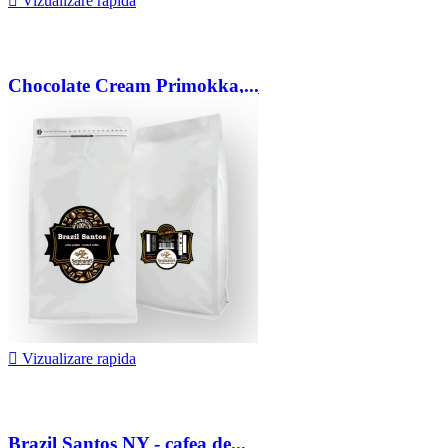

Vizualizare rapida
Chocolate Cream Primokka,...
42,00 lei

Vizualizare rapida
Brazil Santos NY - cafea de...