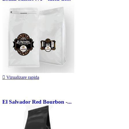
66,25 lei

Vizualizare rapida
El Salvador Red Bourbon -...
84,75 lei