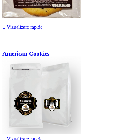

Vizualizare rapida
American Cookies
4,58 lei
-5%
4,35 lei
-5%

Vizualizare rapida