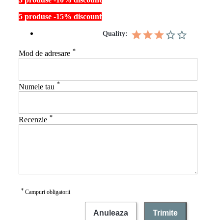
5 produse -15% discount
Quality:
*
Mod de adresare
*
Numele tau
*
Recenzie
*
Campuri obligatorii
Anuleaza
Trimite