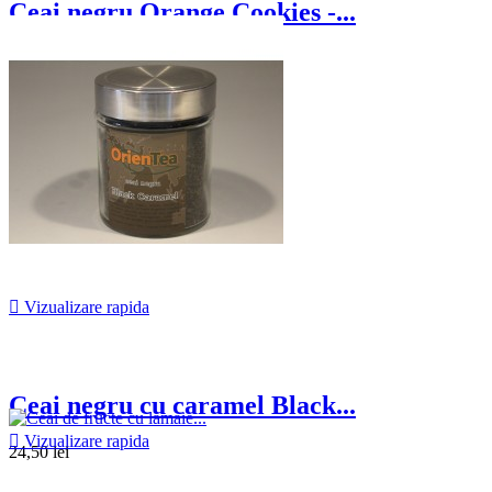
Ceai negru Orange Cookies -...
24,50 lei

Vizualizare rapida
Ceai negru cu caramel Black...

Vizualizare rapida
24,50 lei