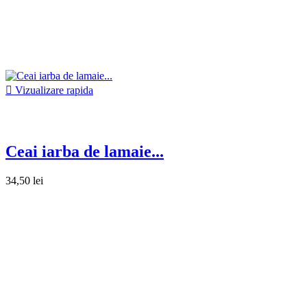

Vizualizare rapida
Ceai iarba de lamaie...
34,50 lei