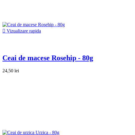

Vizualizare rapida
Ceai de macese Rosehip - 80g
24,50 lei