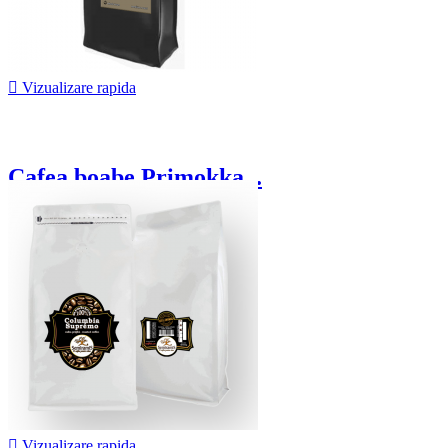

Vizualizare rapida
Cafea boabe Primokka...
65,00 lei
De la

Vizualizare rapida