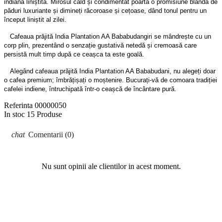
indiană liniștită. Mirosul cald și condimentat poartă o promisiune blândă de
păduri luxuriante și dimineți răcoroase și cețoase, dând tonul pentru un
început liniștit al zilei.
Cafeaua prăjită India Plantation AA Bababudangiri se mândrește cu un
corp plin, prezentând o senzație gustativă netedă și cremoasă care
persistă mult timp după ce ceașca ta este goală.
Alegând cafeaua prăjită India Plantation AA Bababudani, nu alegeți doar
o cafea premium; îmbrățișați o moștenire. Bucurați-vă de comoara tradiției
cafelei indiene, întruchipată într-o ceașcă de încântare pură.
Referinta
00000050
In stoc
15 Produse
Comentarii (0)
Nu sunt opinii ale clientilor in acest moment.