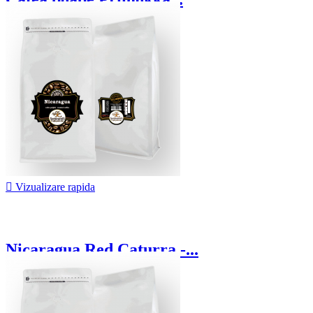
62,50 lei
De la

Vizualizare rapida
Nicaragua Red Caturra -...
71,25 lei