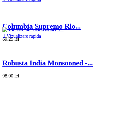
Columbia Supremo Rio...

Vizualizare rapida
69,25 lei
Robusta India Monsooned -...
98,00 lei