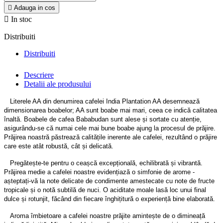

Adauga in cos

In stoc
Distribuiti
Distribuiti
Descriere
Detalii ale produsului
Literele AA din denumirea cafelei India Plantation AA desemnează
dimensionarea boabelor; AA sunt boabe mai mari, ceea ce indică calitatea
înaltă. Boabele de cafea Bababudan sunt alese și sortate cu atenție,
asigurându-se că numai cele mai bune boabe ajung la procesul de prăjire.
Prăjirea noastră păstrează calitățile inerente ale cafelei, rezultând o prăjire
care este atât robustă, cât și delicată.
Pregătește-te pentru o ceașcă excepțională, echilibrată și vibrantă.
Prăjirea medie a cafelei noastre evidențiază o simfonie de arome -
așteptați-vă la note delicate de condimente amestecate cu note de fructe
tropicale și o notă subtilă de nuci. O aciditate moale lasă loc unui final
dulce și rotunjit, făcând din fiecare înghițitură o experiență bine elaborată.
Aroma îmbietoare a cafelei noastre prăjite amintește de o dimineață