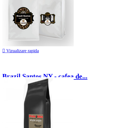

Vizualizare rapida
Brazil Santos NY - cafea de...
66,25 lei