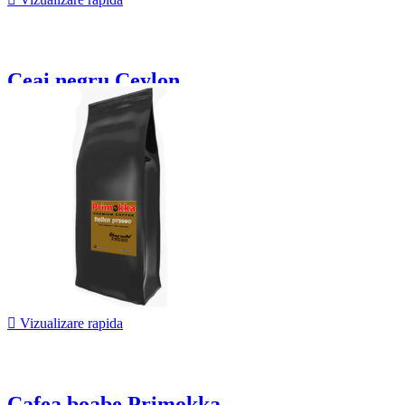
Ceai negru Ceylon...
18,75 lei

Vizualizare rapida
Cafea boabe Primokka...